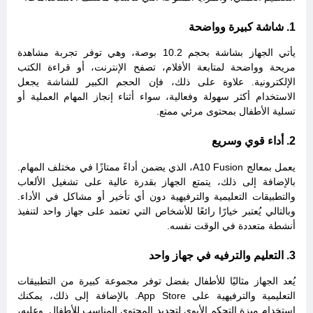
1. شاشة كبيرة وواضحة
يأتي الجهاز بشاشة بحجم 10.2 بوصة، وهي توفر تجربة مشاهدة
مريحة وواضحة لمتابعة الأفلام، تصفح الإنترنت، أو قراءة الكتب
الإلكترونية. علاوة على ذلك، فإن الحجم الكبير للشاشة يجعل
الاستخدام أكثر سهولة وفعالية، سواء أثناء إنجاز المهام العملية أو
تسلية الأطفال بمحتوى مرئي ممتع.
2. أداء قوي وسريع
يعمل بمعالج A10 Fusion، الذي يضمن أداءً ممتازًا في مختلف المهام.
بالإضافة إلى ذلك، يتمتع الجهاز بقدرة عالية على تشغيل الألعاب
والتطبيقات التعليمية والترفيهية دون أي تأخير أو مشاكل في الأداء.
وبالتالي يُعتبر خيارًا رائعًا للأشخاص التي تعتمد على جهاز واحد لتنفيذ
أنشطة متعددة في الوقت نفسه.
3. التعليم والترفيه في جهاز واحد
يُعد الجهاز مثاليًا للأطفال بفضل توفر مجموعة كبيرة من التطبيقات
التعليمية والترفيهية على App Store. بالإضافة إلى ذلك، يمكنك
استخدام ميزة التحكم الأبوي لتحديد المحتوى المناسب للأطفال. وعليه،