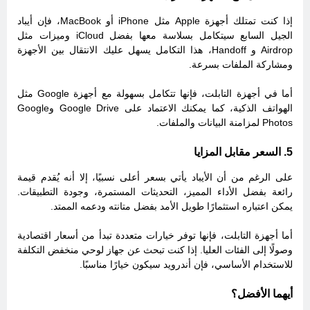
إذا كنت تمتلك أجهزة Apple مثل iPhone أو MacBook، فإن أيباد
الجيل السابع سيتكامل بسلاسة معها بفضل iCloud وميزات مثل
Airdrop و Handoff، هذا التكامل يسهل عليك الانتقال بين الأجهزة
ومشاركة الملفات بسرعة.
أما في أجهزة التابلت، فإنها تتكامل بسهولة مع أجهزة Google مثل
الهواتف الذكية، كما يمكنك الاعتماد على Google Drive وGoogle
Photos لمزامنة البيانات والملفات.
5. السعر مقابل المزايا
على الرغم من أن الأيباد يأتي بسعر أعلى نسبيًا، إلا أنه يُقدم قيمة
رائعة بفضل الأداء المميز، التحديثات المستمرة، وجودة التطبيقات.
يمكن اعتباره استثمارًا طويل الأمد بفضل متانته ودعمه الممتد.
أما أجهزة التابلت، فإنها
توفر خيارات متعددة تبدأ من أسعار اقتصادية
وصولًا إلى الفئات العليا. إذا كنت تبحث عن جهاز لوحي منخفض التكلفة
للاستخدام الأساسي، فإن أندرويد سيكون خيارًا مناسبًا.
أيهما الأفضل؟