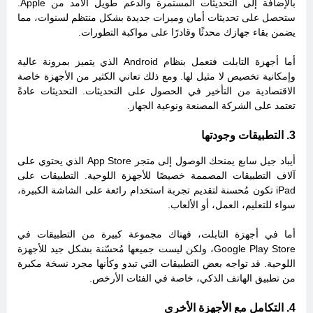
بالإضافة إلى التحديثات المستمرة والدعم طويل الأمد من Apple.
ستحصل على تحديثات أمان وميزات جديدة بشكل منتظم لسنوات، مما
يضمن بقاء جهازك محدثًا وقادرًا على مواكبة التطورات.
أما أجهزة التابلت فتعمل بنظام Android
الذي يتميز بمرونة عالية
وإمكانية تخصيص لا مثيل لها. ومع ذلك تعاني الكثير من الأجهزة خاصة
الاقتصادية من التأخير في الحصول على التحديثات. التحديثات عادةً
تعتمد على الشركة المصنعة ونوعية الجهاز.
3. التطبيقات وجودتها
أيباد جيل سابع
يمنحك الوصول إلى متجر
App Store
الذي يحتوي على
آلاف التطبيقات المصممة خصيصًا للأجهزة اللوحية. التطبيقات على
iPad تكون مُحسنة لتقديم تجربة استخدام رائعة على الشاشة الكبيرة،
سواء للتعليم، العمل، أو الألعاب.
أما في أجهزة التابلت، فهناك مجموعة كبيرة من التطبيقات في
Google Play Store،
ولكن ليست جميعها مُحسّنة بشكل جيد للأجهزة
اللوحية. قد تواجه بعض التطبيقات التي تبدو وكأنها مجرد نسخة مكبرة
من تطبيق الهاتف الذكي، خاصة في الفئات الأرخص.
4. التكامل مع الأجهزة الأخرى