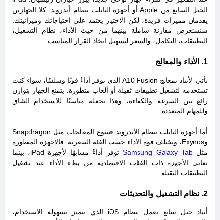
الجيل السابع من Apple أو أجهزة التابلت بنظام أندرويد. كلا الجهازين
يقدمان مميزات فريدة، لكن الاختيار يعتمد على احتياجاتك وميزانيتك.
سنستعرض مقارنة شاملة بينهما من حيث الأداء، نظام التشغيل،
التطبيقات، التكامل، والسعر لتسهيل اتخاذ القرار المناسب.
1. الأداء والمعالج
يأتي الأيباد بمعالج A10 Fusion الذي يوفر أداءً قويًا وسلسًا، سواء كنت
تستخدمه لتشغيل تطبيقات ثقيلة أو ألعاب متطورة. يتمتع الجهاز بتوازن
رائع بين السرعة والكفاءة، وهذا يجعله مناسبًا للاستخدام الشاق
وللمهام المتعددة.
أما أجهزة التابلت بنظام الأندرويد فتتنوع المعالجات مثل Snapdragon
وExynos، وتختلف قوة الأداء حسب الفئة السعرية. فالأجهزة المتطورة
مثل
Samsung Galaxy Tab
توفر أداءً مشابهًا لأجهزة iPad، بينما
تعاني الأجهزة ذات الفئات الاقتصادية من بطء الأداء عند تشغيل
التطبيقات الثقيلة.
2. نظام التشغيل والتحديثات
أيباد جيل سابع يعمل بنظام iOS
الذي يتميز بسهولة الاستخدام،