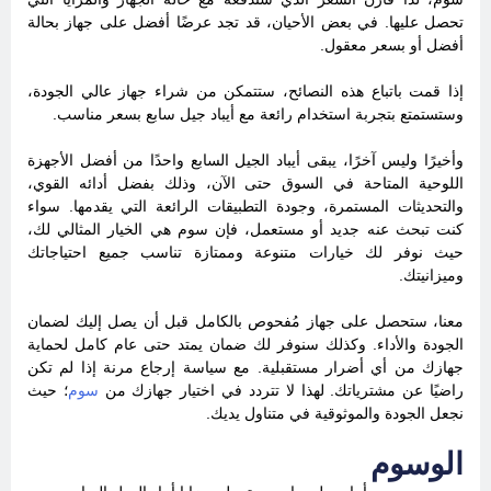
تحصل عليها. في بعض الأحيان، قد تجد عرضًا أفضل على جهاز بحالة
أفضل أو بسعر معقول.
إذا قمت باتباع هذه النصائح، ستتمكن من شراء جهاز عالي الجودة،
وستستمتع بتجربة استخدام رائعة مع أيباد جيل سابع بسعر مناسب.
وأخيرًا وليس آخرًا، يبقى أيباد الجيل السابع واحدًا من أفضل الأجهزة
اللوحية المتاحة في السوق حتى الآن، وذلك بفضل أدائه القوي،
والتحديثات المستمرة، وجودة التطبيقات الرائعة التي يقدمها. سواء
كنت تبحث عنه جديد أو مستعمل، فإن سوم هي الخيار المثالي لك،
حيث نوفر لك خيارات متنوعة وممتازة تناسب جميع احتياجاتك
وميزانيتك.
معنا، ستحصل على جهاز مُفحوص بالكامل قبل أن يصل إليك لضمان
الجودة والأداء. وكذلك سنوفر لك ضمان يمتد حتى عام كامل لحماية
جهازك من أي أضرار مستقبلية. مع سياسة إرجاع مرنة إذا لم تكن
راضيًا عن مشترياتك. لهذا لا تتردد في اختيار جهازك من
سوم
؛ حيث
نجعل الجودة والموثوقية في متناول يديك.
الوسوم