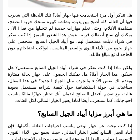
هل تتذكر أول مرة استخدمت فيها جهاز أيباد؟ تلك اللحظة التي شعرت
فيها أن العالم كله أصبح بين يديك، بشاشة كبيرة تمنحك حرية التصفح،
مشاهدة الأفلام، وحتى تعلم مهارات جديدة لم تتخيلها من قبل! الآن،
يمكنك أن تمنح أطفالك فرصة عيش هذا الشعور المميز إذا كنت تفكر
في شراء تابلت مستعمل لهم. مع أيباد الجيل السابع، ستحصل على
جهاز يجمع بين الأداء القوي والسعر المناسب، ليواكب احتياجاتهم دون
الحاجة لدفع مبالغ طائلة.
ولكن ماذا إذا كنت تفكر في شراء أيباد الجيل السابع مستعمل؟ هل
سيكون هذا الخيار آمنًا؟ هل يمكنك الحصول على جهاز بحالة ممتازة
ويقدم لك نفس الأداء والجودة مثل الجهاز الجديد؟ في هذا المقال،
سنأخذك في جولة استكشافية حول كيفية شراءه مستعمل بجودة
عالية، مع تقديم أفضل النصائح لضمان أنك تختار جهازًا مثاليًا يناسب
احتياجاتك. كما سنتعرف أيضًا لماذا يعتبر الخيار المثالي لكل الفئات.
ما هي أبرز مزايا أيباد الجيل السابع؟
إذا كنت تبحث عن جهاز لوحي يناسب احتياجات العائلة بأكملها، فإن
أيباد الجيل السابع يُعتبر الخيار المثالي، حيث يجمع بين الأداء القوي،
التصميم العملي، والمزايا المتنوعة التي تناسب مختلف الاستخدامات.