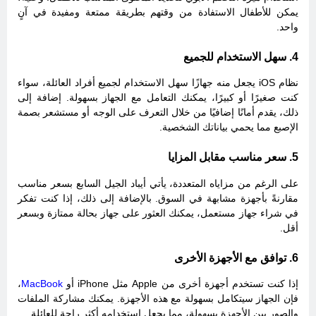
يمكن للأطفال الاستفادة من وقتهم بطريقة ممتعة ومفيدة في آنٍ
واحد.
4. سهل الاستخدام للجميع
نظام iOS يجعل منه جهازًا سهل الاستخدام لجميع أفراد العائلة، سواء
كنت صغيرًا أو كبيرًا، يمكنك التعامل مع الجهاز بسهولة. إضافة إلى
ذلك، يقدم أمانًا إضافيًا من خلال التعرف على الوجه أو مستشعر بصمة
الإصبع مما يحمي بياناتك الشخصية.
5. سعر مناسب مقابل المزايا
على الرغم من مزاياه المتعددة، يأتي أيباد الجيل السابع بسعر مناسب
مقارنةً بأجهزة مشابهة في السوق. بالإضافة إلى ذلك، إذا كنت تفكر
في شراء جهاز مستعمل، يمكنك العثور على جهاز بحالة ممتازة وبسعر
أقل.
6. توافق مع الأجهزة الأخرى
إذا كنت تستخدم أجهزة أخرى من Apple مثل iPhone أو
MacBook
،
فإن الجهاز سيتكامل بسهولة مع هذه الأجهزة. يمكنك مشاركة الملفات
والصور بين الأجهزة بسهولة، مما يجعل استخدامه أكثر راحة للعائلة.