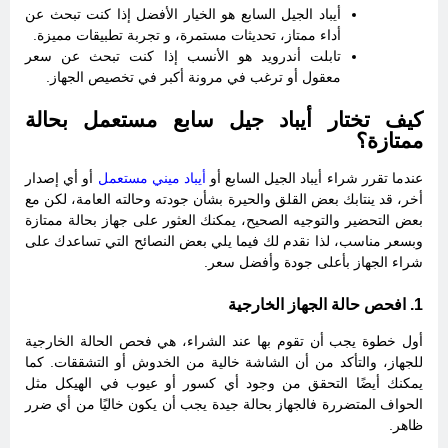
أيباد الجيل السابع هو الخيار الأفضل إذا كنت تبحث عن
أداء ممتاز، تحديثات مستمرة، و تجربة تطبيقات مميزة.
تابلت أندرويد هو الأنسب إذا كنت تبحث عن سعر
معقول أو ترغب في مرونة أكبر في تخصيص الجهاز.
كيف تختار أيباد جيل سابع مستعمل بحالة
ممتازة؟
عندما تقرر شراء
أيباد الجيل السابع أو
أيباد ميني مستعمل
أو أي إصدار
أخر،
قد ينتابك بعض القلق والحيرة بشأن جودته وحالته العامة، لكن مع
بعض التحضير والتوجيه الصحيح، يمكنك العثور على جهاز بحالة ممتازة
وبسعر مناسب، لذا نقدم لك فيما يلي بعض النصائح التي تساعدك على
شراء الجهاز بأعلى جودة وأفضل سعر.
1. افحص حالة الجهاز الخارجية
أول خطوة يجب أن تقوم بها عند الشراء، هي فحص الحالة الخارجية
للجهاز، والتأكد من أن الشاشة خالية من الخدوش أو التشققات. كما
يمكنك أيضًا التحقق من وجود أي كسور أو عيوب في الهيكل مثل
الحواف المتضررة فالجهاز بحالة جيدة يجب أن يكون خاليًا من أي ضرر
ظاهر.