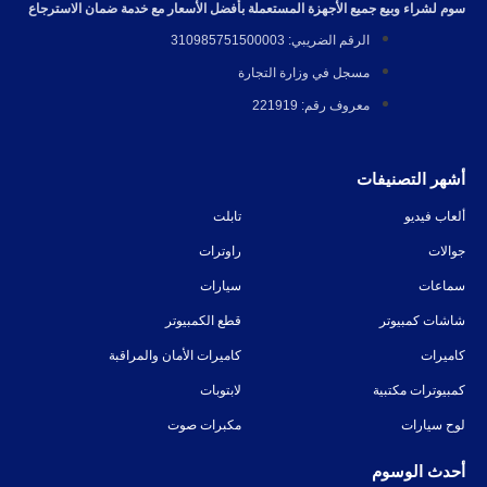
سوم لشراء وبيع جميع الأجهزة المستعملة بأفضل الأسعار مع خدمة ضمان الاسترجاع
الرقم الضريبي: 310985751500003
مسجل في وزارة التجارة
معروف رقم: 221919
أشهر التصنيفات
ألعاب فيديو
تابلت
جوالات
راوترات
سماعات
سيارات
شاشات كمبيوتر
قطع الكمبيوتر
كاميرات
كاميرات الأمان والمراقبة
كمبيوترات مكتبية
لابتوبات
لوح سيارات
مكبرات صوت
أحدث الوسوم