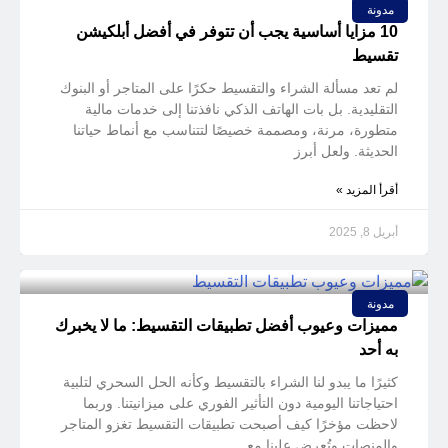
مدونة
10 مزايا أساسية يجب أن تتوفر في أفضل أبلكيشن
تقسيط
لم تعد مسألة الشراء والتقسيط حكرًا على المتاجر أو البنوك
التقليدية. بل بات الهاتف الذكي نافذتنا إلى خدمات مالية
متطورة، مرنة، ومصممة خصيصًا لتتناسب مع أنماط حياتنا
الحديثة. ولعل أبرز
أقرأ المزيد »
أبريل 8, 2025
مدونة
مميزات وعيوب أفضل تطبيقات التقسيط: ما لا يخبرك
به أحد
كثيرًا ما يبدو لنا الشراء بالتقسيط وكأنه الحل السحري لتلبية
احتياجاتنا اليومية دون التأثير الفوري على ميزانيتنا. وربما
لاحظت مؤخرًا كيف أصبحت تطبيقات التقسيط تغزو المتاجر
والمنصات وتُعرض علينا مع