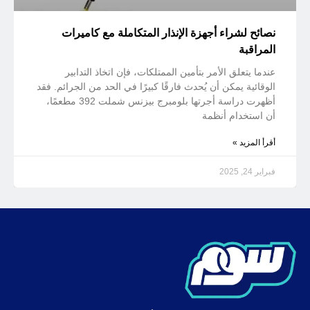
نصائح لشراء أجهزة الإنذار المتكاملة مع كاميرات
المراقبة
عندما يتعلق الأمر بتأمين الممتلكات، فإن اتخاذ التدابير
الوقائية يمكن أن يُحدث فارقًا كبيرًا في الحد من الجرائم. فقد
أظهرت دراسة أجرتها بلومبرج بيزنس شملت 392 مطعمًا،
أن استخدام أنظمة
أقرأ المزيد »
فبراير 24, 2025