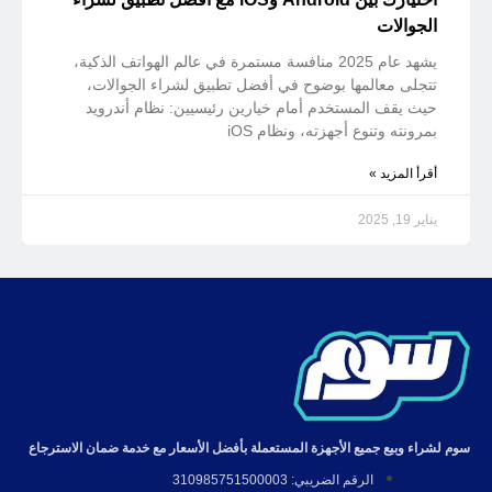
الجوالات
يشهد عام 2025 منافسة مستمرة في عالم الهواتف الذكية،
تتجلى معالمها بوضوح في أفضل تطبيق لشراء الجوالات،
حيث يقف المستخدم أمام خيارين رئيسيين: نظام أندرويد
بمرونته وتنوع أجهزته، ونظام iOS
أقرأ المزيد »
يناير 19, 2025
سوم لشراء وبيع جميع الأجهزة المستعملة بأفضل الأسعار مع خدمة ضمان الاسترجاع
الرقم الضريبي: 310985751500003