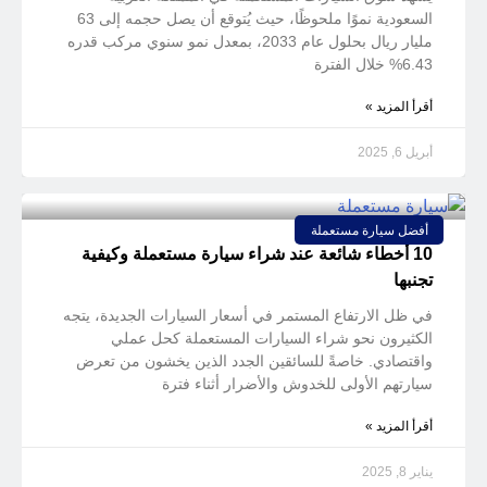
السعودية نموًا ملحوظًا، حيث يُتوقع أن يصل حجمه إلى 63
مليار ريال بحلول عام 2033، بمعدل نمو سنوي مركب قدره
6.43% خلال الفترة
أقرأ المزيد »
أبريل 6, 2025
أفضل سيارة مستعملة
10 أخطاء شائعة عند شراء سيارة مستعملة وكيفية
تجنبها
في ظل الارتفاع المستمر في أسعار السيارات الجديدة، يتجه
الكثيرون نحو شراء السيارات المستعملة كحل عملي
واقتصادي. خاصةً للسائقين الجدد الذين يخشون من تعرض
سيارتهم الأولى للخدوش والأضرار أثناء فترة
أقرأ المزيد »
يناير 8, 2025