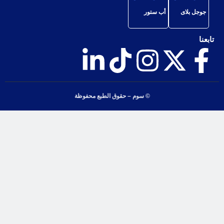
جوجل بلاى
أب ستور
تابعنا
© سوم – حقوق الطبع محفوظة