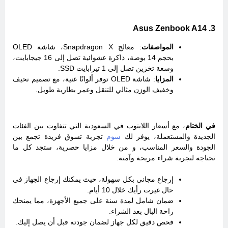
3. Asus Zenbook A14
المواصفات
: معالج Snapdragon X، شاشة OLED
بحجم 14 بوصة، ذاكرة عشوائية تصل إلى 16 جيجابايت،
وسعة تخزين تصل إلى 1 تيرابايت SSD.
المزايا
: شاشة OLED توفر ألوانًا غنية، مع تصميم نحيف
وخفيف الوزن مثالي للتنقل وعمر بطارية طويل.
في الختام
، مع أسعار اللابتوب في السعودية التي تتفاوت بين الفئات
الجديدة والمستعملة، يوفر لك
سوم
تجربة تسوق فريدة تجمع بين
الجودة والسعر المناسب، و من خلال مزايا حصرية، ستجد كل ما
تحتاجه لتجربة شراء مريحة وآمنة:
إرجاع مجاني بكل سهولة، حيث يمكنك إرجاع الجهاز في
حال غيرت رأيك خلال 10 أيام.
ضمان شامل لمدة سنة على جميع الأجهزة، مما يمنحك
راحة البال بعد الشراء.
فحص دقيق لكل جهاز لضمان جودته قبل أن يصل إليك.