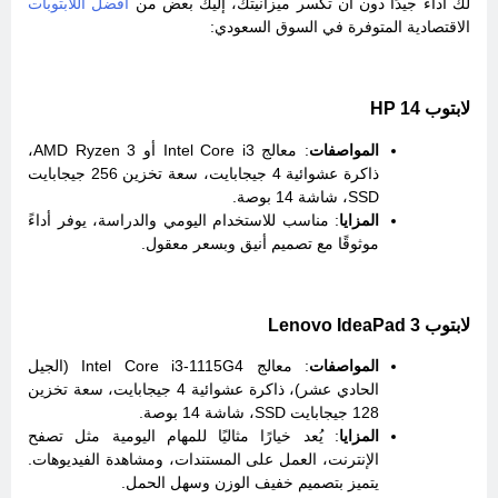
لك أداءً جيدًا دون أن تكسر ميزانيتك، إليك بعض من
أفضل اللابتوبات
الاقتصادية المتوفرة في السوق السعودي:
لابتوب HP 14
المواصفات
: معالج Intel Core i3 أو AMD Ryzen 3،
ذاكرة عشوائية 4 جيجابايت، سعة تخزين 256 جيجابايت
SSD، شاشة 14 بوصة.
المزايا
: مناسب للاستخدام اليومي والدراسة، يوفر أداءً
موثوقًا مع تصميم أنيق وبسعر معقول.
لابتوب Lenovo IdeaPad 3
المواصفات
: معالج Intel Core i3-1115G4 (الجيل
الحادي عشر)، ذاكرة عشوائية 4 جيجابايت، سعة تخزين
128 جيجابايت SSD، شاشة 14 بوصة.
المزايا
: يُعد خيارًا مثاليًا للمهام اليومية مثل تصفح
الإنترنت، العمل على المستندات، ومشاهدة الفيديوهات.
يتميز بتصميم خفيف الوزن وسهل الحمل.