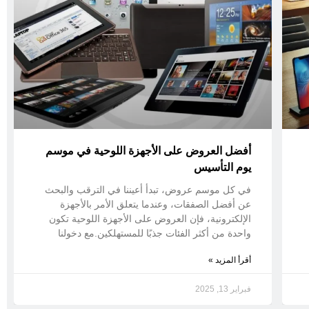
أفضل العروض على الأجهزة اللوحية في موسم
يوم التأسيس
في كل موسم عروض، تبدأ أعيننا في الترقب والبحث
عن أفضل الصفقات، وعندما يتعلق الأمر بالأجهزة
الإلكترونية، فإن العروض على الأجهزة اللوحية تكون
واحدة من أكثر الفئات جذبًا للمستهلكين.مع دخولنا
أقرأ المزيد »
فبراير 13, 2025