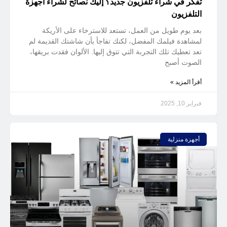
تفكر في شراء تلفزيون جديد؟ إليك نصائح لشراء أجهزة
التلفزيون
بعد يوم طويل من العمل، تستعد للاسترخاء على الأريكة
لمشاهدة فيلمك المفضل، لكنك تفاجأ بأن شاشتك القديمة لم
تعد تعطيك تلك التجربة التي تتوق إليها. الألوان فقدت بريقها،
الصوت أصبح
أقرأ المزيد »
فبراير 10, 2025
أجهزة منزلية