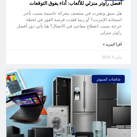
أفضل راوتر منزلي للألعاب: أداء يفوق التوقعات
هل سبق وتعثرت في منتصف معركة حاسمة بسبب تأخر
استجابة الإنترنت؟ أو ربما فقدت فرصة الفوز في لحظة
حرجة بسبب انقطاع مفاجئ في الاتصال؟ هنا يأتي دور أفضل
راوتر منزلي
أقرأ المزيد »
يناير 5, 2025
شاشات كمبيوتر