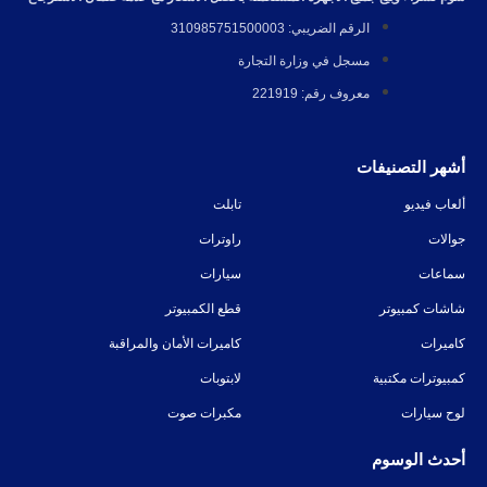
الرقم الضريبي: 310985751500003
مسجل في وزارة التجارة
معروف رقم: 221919
أشهر التصنيفات
ألعاب فيديو
تابلت
جوالات
راوترات
سماعات
سيارات
شاشات كمبيوتر
قطع الكمبيوتر
كاميرات
كاميرات الأمان والمراقبة
كمبيوترات مكتبية
لابتوبات
لوح سيارات
مكبرات صوت
أحدث الوسوم