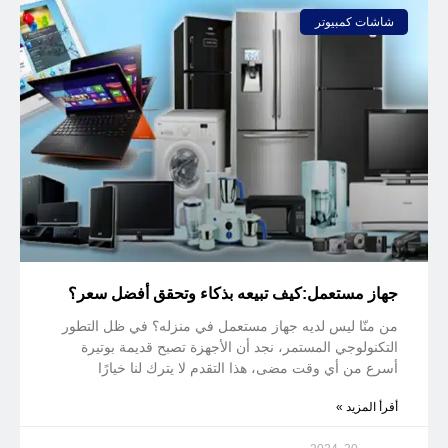
شاشات كمبيوتر
جهاز مستعمل:كيف تبيعه بذكاء وتحقق أفضل سعر؟
من منّا ليس لديه جهاز مستعمل في منزله؟ في ظل التطور
التكنولوجي المستمر، نجد أن الأجهزة تصبح قديمة بوتيرة
أسرع من أي وقت مضى، هذا التقدم لا يترك لنا خيارًا
أقرأ المزيد »