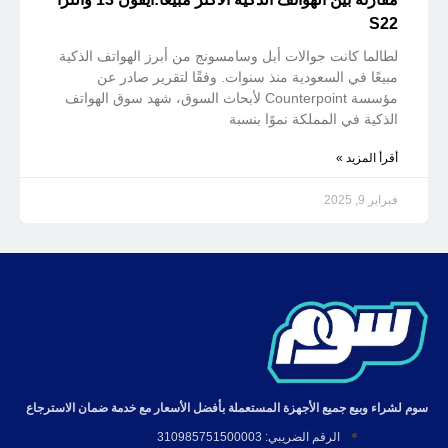
S22
لطالما كانت جوالات أبل وسامسونج من أبرز الهواتف الذكية
مبيعًا في السعودية منذ سنوات. وفقًا لتقرير صادر عن
مؤسسة Counterpoint لأبحاث السوق، شهد سوق الهواتف
الذكية في المملكة نموًا بنسبة
أقرأ المزيد »
فبراير 9, 2025
سوم لشراء وبيع جميع الأجهزة المستعملة بأفضل الأسعار مع خدمة ضمان الاسترجاع
الرقم الضريبي: 310985751500003