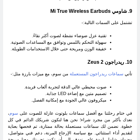
9. شاومي Mi True Wireless Earbuds
تشتمل على السمات التالية:-
تقنية عزل ضوضاء نشطة لصوت أكثر نقاءً.
سهولة التحكم باللمس وتوافق مع المساعدات الصوتية.
خفيفة الوزن ومريحة حتى خلال الاستخدامات الطويلة.
10. ريدراجون Zeus 2
تأتي
سماعات ريدراجون المستعملة
من سوم، مع ميزات بارزة مثل:-
صوت محيطي عالي الدقة لتجربة ألعاب فريدة.
تصميم متين مع إضاءة LED جذابة.
ميكروفون عالي الجودة مع إمكانية الفصل.
في ختام رحلتنا مع أفضل سماعات بلوتوث عازلة للصوت على
سوم
،
نعدك بأكثر من مجرد شراء؛ نحن هنا لنكون شريكك الدائم في كل
خطوة. نضمن لك سماعات مستعملة بحالة ممتازة، تم فحصها بعناية
لتقديم أداء استثنائي. مع سياسة الإرجاع المرنة، دعم فني متواصل،
وضمان شامل لمدة عام، نهدف إلى أن تكون تجربتك معنا مريحة