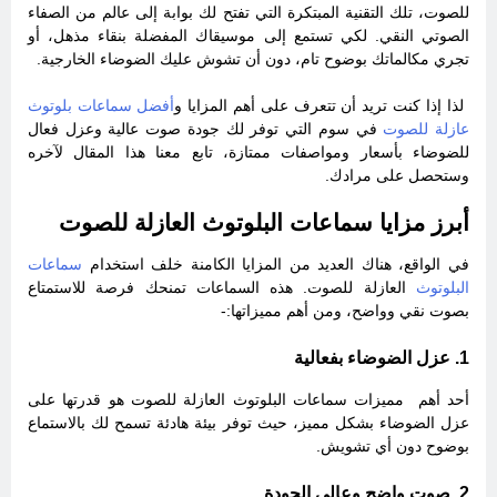
للصوت، تلك التقنية المبتكرة التي تفتح لك بوابة إلى عالم من الصفاء
الصوتي النقي. لكي تستمع إلى موسيقاك المفضلة بنقاء مذهل، أو
تجري مكالماتك بوضوح تام، دون أن تشوش عليك الضوضاء الخارجية.
لذا إذا كنت تريد أن تتعرف على أهم المزايا و
أفضل سماعات بلوتوث
عازلة للصوت
في سوم التي توفر لك جودة صوت عالية وعزل فعال
للضوضاء بأسعار ومواصفات ممتازة، تابع معنا هذا المقال لآخره
وستحصل على مرادك.
أبرز مزايا سماعات البلوتوث العازلة للصوت
في الواقع، هناك العديد من المزايا الكامنة خلف استخدام
سماعات
البلوتوث
العازلة للصوت. هذه السماعات تمنحك فرصة للاستمتاع
بصوت نقي وواضح، ومن أهم مميزاتها:-
1. عزل الضوضاء بفعالية
أحد أهم مميزات سماعات البلوتوث العازلة للصوت هو قدرتها على
عزل الضوضاء بشكل مميز، حيث توفر بيئة هادئة تسمح لك بالاستماع
بوضوح دون أي تشويش.
2. صوت واضح وعالي الجودة