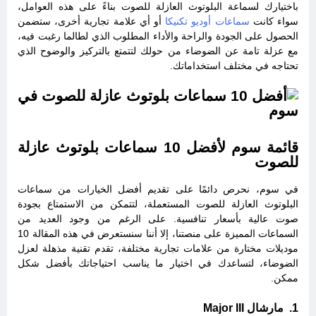
باختيارك لسماعة البلوتوث العازلة للصوت بناءً على هذه العوامل،
سواء كانت
سماعات أوديو تكنيكا
أو أي علامة تجارية أخرى، ستضمن
الحصول على الجودة والراحة والأداء المطلوب الذي لطالما رغبت فيه،
مع عزلة تامة عن الضوضاء من حولك لتتمتع بالتركيز والوضوح الذي
تحتاجه في مختلف استخداماتك.
قائمة سوم لأفضل 10 سماعات بلوتوث عازلة
للصوت
في سوم، نحرص دائمًا على تقديم أفضل الخيارات من سماعات
البلوتوث العازلة للصوت المستعملة، لتتمكن من الاستمتاع بجودة
صوت عالية بأسعار تنافسية. على الرغم من وجود العديد من
السماعات المميزة على منصتنا، إلا أننا سنستعرض في هذه المقالة 10
موديلات مختارة من علامات تجارية مختلفة، تقدم تقنية مذهلة لعزل
الضوضاء، لتساعدك في اختيار ما يناسب احتياجاتك بأفضل شكل
ممكن.
1. مارشال Major III