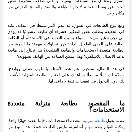
المنزل وتتعامل مع مستنداتك يوميًا، أو حتى صاحب مشروع صغير
تبحث عن وسيلة عملية لإنجاز الطباعة والنسخ والمسح الضوئي من
مكان واحد.
ومع تنوع الطابعات في السوق، قد يبدو الأمر بسيطًا في البداية، لكنه
في الحقيقة يتطلب بعض التفكير. فشراء أي طابعة عشوائيًا قد يؤدي
إلى تجربة غير مريحة، سواء بسبب التعقيد في الاستخدام أو التكلفة
العالية على المدى الطويل. لذا، تظهر تساؤلات مهمة: ما الفرق بين
الطابعة متعددة الاستخدامات والطابعة التقليدية؟ هل تحتاج إلى طابعة
تدعم الاتصال اللاسلكي؟ وهل يمكن الطباعة من الهاتف بسهولة؟
في هذا المقال، سنجيب عن هذه الأسئلة بأسلوب عملي وواضح،
ونقدّم لك دليلًا مبسطًا يساعدك على اختيار الطابعة المنزلية الأنسب
لك، دون الدخول في تعقيدات فنية لا داعي لها.
ما المقصود بطابعة منزلية متعددة
الاستخدامات؟
عندما نقول
طابعة منزلية
متعددة الاستخدامات، فإننا نقصد جهازًا واحدًا
يمكنه القيام بعدة مهام أساسية، وليس الطباعة فقط. هذا النوع من