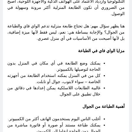
التكنولوجيا وازدياد الاعتماد على الهواتف الذكية والأجهزة اللوحية، أصبح
من الضروري أن تكون الطابعة المنزلية أكثر مرونة وسهولة في
الوصول.
هنا يظهر سؤال مهم: هل تحتاج طابعة منزلية تدعم الواي فاي والطباعة
من الجوال؟ والإجابة ببساطة هي: نعم، ليس فقط لأنها ميزة إضافية،
بل لأنها أصبحت من الأساسيات في أي منزل عصري.
مزايا الواي فاي في الطباعة
يمكنك وضع الطابعة في أي مكان في المنزل بدون
الحاجة لتوصيلها بالكمبيوتر.
كل من في المنزل يمكنه استخدام الطابعة من أجهزته
الخاصة – سواء لابتوب، جوال أو تابلت.
غالبية الطابعات اللاسلكية يمكن إعدادها في دقائق من
خلال تطبيق على الجوال.
أهمية الطباعة من الجوال
أغلب الناس اليوم يستخدمون الهاتف أكثر من الكمبيوتر.
يمكنك طباعة مستند أو صورة أو فاتورة مباشرة من
الجوال دون الحاجة لنقلها إلى الكمبيوتر.