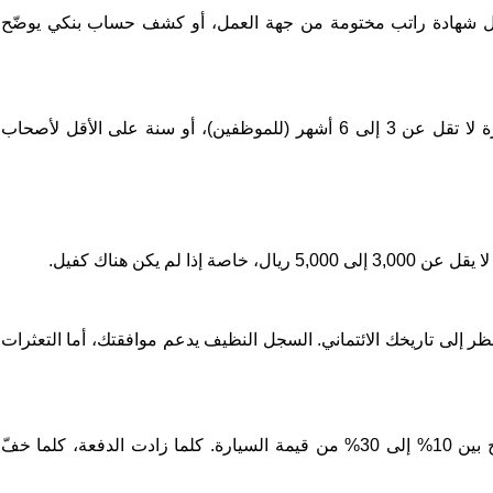
مثل شهادة راتب مختومة من جهة العمل، أو كشف حساب بنكي يوضّح
غالبًا ما يُشترط أن تكون على رأس العمل منذ فترة لا تقل عن 3 إلى 6 أشهر (للموظفين)، أو سنة على الأقل لأصحاب
 لم يكن هناك كفيل.
ر إلى تاريخك الائتماني. السجل النظيف يدعم موافقتك، أما التعثرات
في معظم الحالات، ستُطلب منك دفعة أولى تتراوح بين 10% إلى 30% من قيمة السيارة. كلما زادت الدفعة، كلما خفّ