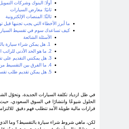
أولًا: البنوك وشركات التمويل 
ثانيًا: معارض السيارات
ثالثًا: المنصات الإلكترونية
ما أبرز الأخطاء التي يجب تجنبها قبل 
كيف تساعدك سوم في تقسيط السيار
الأسئلة الشائعة
1. هل يمكن شراء سيارة بالتقسيط دون دفعة أولى؟
2. ما هو الحد الأدنى للراتب المطلوب للتقسيط؟
3. هل يمكنني التقديم على تقسيط إذا كنت موظفًا جديدًا؟
4. ما الفرق بين التقسيط من خلال البنوك والتقسيط من المعارض؟
5. هل يمكن تقديم طلب تقسيط السيارة عبر الإنترنت؟
في ظل ازدياد تكلفة السيارات الجديدة، وتحوّل الشر
الحلول شيوعًا وانتشارًا في السوق السعودي، حيث 
قرارات مالية طويلة الأمد تتطلب فهم دقيق للالتزام
لكن، ماهي شروط شراء سيارة بالتقسيط؟ وما الذي ي