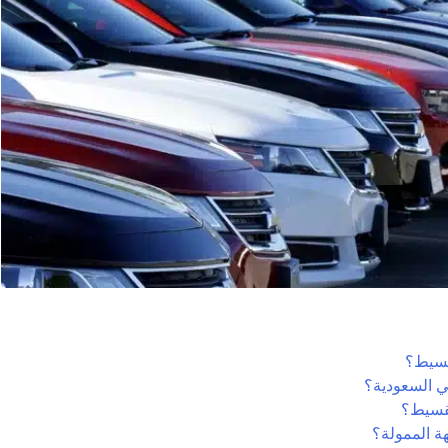
قسيط؟
 السعودية؟
تقسيط؟
 الممولة؟