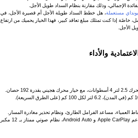
لفائدة الإجمالي، وذلك مقارنة بنظام السداد طويل الأجل.
ونداي مستعملة
، هل خطط السداد طويلة الأجل أم قصيرة الأجل، في
ضل، خاصًة إذا كنت تمتلك مبلغ تعاقد كبير، فهذا الخيار يحميك من ارتفاع
يل الأجل.
تمادية والأداء
درة 192 حصان.
قاط العمياء، مساعد الفرامل الطارئ، ونظام تحذير مغادرة المسار.
: شاشة لمس 8 بوصات مع دعم Apple CarPlay و Android Auto، نظام صوتي ممتاز بـ 12 مكبر