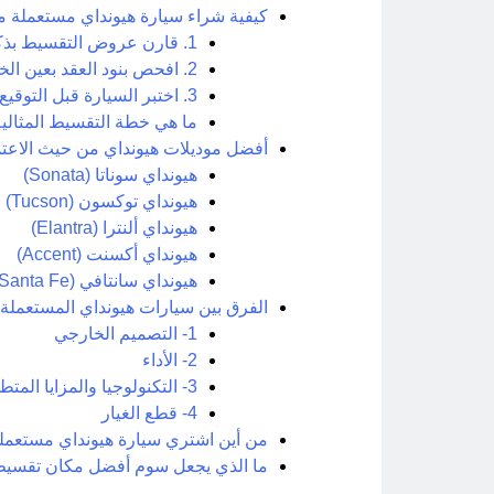
كيفية شراء سيارة هيونداي مستعملة
1. قارن عروض التقسيط بذكاء
2. افحص بنود العقد بعين الخبير
3. اختبر السيارة قبل التوقيع
ما هي خطة التقسيط المثال
أفضل موديلات هيونداي من حيث الاعتماد
هيونداي سوناتا (Sonata)
هيونداي توكسون (Tucson)
هيونداي ألنترا (Elantra)
هيونداي أكسنت (Accent)
هيونداي سانتافي (Santa Fe)
الفرق بين سيارات هيونداي المستعملة
1- التصميم الخارجي
2- الأداء
3- التكنولوجيا والمزايا المتطورة
4- قطع الغيار
من أين اشتري سيارة هيونداي مستعمل
ما الذي يجعل سوم أفضل مكان تقسيط