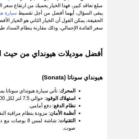
مبلغ تعاقد كبير، فهذا الخيار يحميك من ارتفاع سعر ا
يبقى السؤال، أيهما أفضل من أجل تقسيط
سيارة هي
الحقيقة، يمكن القول أن الخيار الثاني هو الخيار الأف
سعر الفائدة الإجمالي، وذلك مقارنة بنظام السداد طو
أفضل موديلات هيونداي من حيث الاع
هيونداي سوناتا (Sonata)
المحرك
: تأتي سيارة هيونداي سوناتا بمحرك 2.5 لتر 4 أسطوانات، مع خيار محرك هجيني بق
استهلاك الوقود
: حوالي 7.5 لتر لكل 100 كم (في المدن)، 6.2 لتر لكل 100 كم (على الطرق السريعة).
نظام الدفع
: دفع أمامي.
أنظمة الأمان
: مزودة بنظام مراقبة الن
التقنيات
صوت.