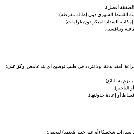
 الصفقة أفضل).
يمة القسط الشهري دون إطالة مفرطة).
مكانية السداد المبكر دون غرامات).
افية وتنافسية.
اءة العقد بدقة، ولا تتردد في طلب توضيح أي بند غامض.
ركز على
:
تزم به البائع).
 التأخير).
ساط أو إعادة جدولتها).
 سيارات شخصيًا (أو عبر خبير مُعتمد) لفحص: