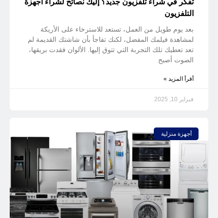
تفكر في شراء تلفزيون جديد؟ إليك نصائح لشراء أجهزة
التلفزيون
بعد يوم طويل من العمل، تستعد للاسترخاء على الأريكة
لمشاهدة فيلمك المفضل، لكنك تفاجأ بأن شاشتك القديمة لم
تعد تعطيك تلك التجربة التي تتوق إليها. الألوان فقدت بريقها،
الصوت أصبح
أقرأ المزيد »
فبراير 10, 2025
أجهزة منزلية