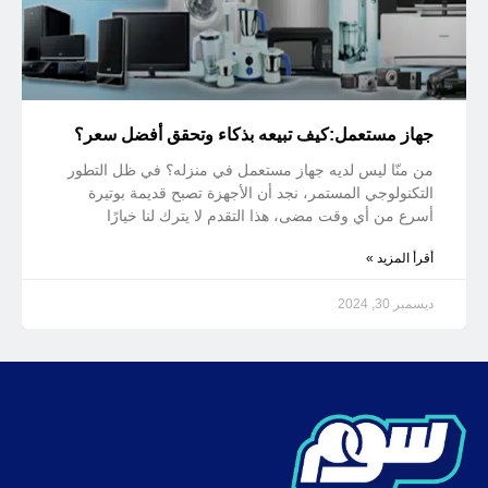
جهاز مستعمل:كيف تبيعه بذكاء وتحقق أفضل سعر؟
من منّا ليس لديه جهاز مستعمل في منزله؟ في ظل التطور
التكنولوجي المستمر، نجد أن الأجهزة تصبح قديمة بوتيرة
أسرع من أي وقت مضى، هذا التقدم لا يترك لنا خيارًا
أقرأ المزيد »
ديسمبر 30, 2024