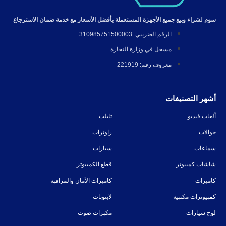
سوم لشراء وبيع جميع الأجهزة المستعملة بأفضل الأسعار مع خدمة ضمان الاسترجاع
الرقم الضريبي: 310985751500003
مسجل في وزارة التجارة
معروف رقم: 221919
أشهر التصنيفات
ألعاب فيديو
تابلت
جوالات
راوترات
سماعات
سيارات
شاشات كمبيوتر
قطع الكمبيوتر
كاميرات
كاميرات الأمان والمراقبة
كمبيوترات مكتبية
لابتوبات
لوح سيارات
مكبرات صوت