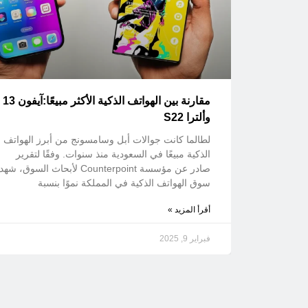
مقارنة بين الهواتف الذكية الأكثر مبيعًا:آيفون 13
وألترا S22
لطالما كانت جوالات أبل وسامسونج من أبرز الهواتف
الذكية مبيعًا في السعودية منذ سنوات. وفقًا لتقرير
صادر عن مؤسسة Counterpoint لأبحاث السوق، شهد
سوق الهواتف الذكية في المملكة نموًا بنسبة
أقرأ المزيد »
فبراير 9, 2025