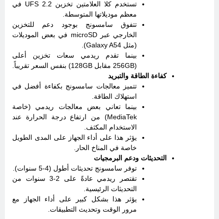
تستخدم كلا العلامتين تخزين UFS 2.2 في
معظم موديلاتها المتوسطة.
تتفوق سامسونج بوجود دعم للتخزين
الخارجي عبر microSD في بعض الموديلات
(مثل Galaxy A54).
بينما تقدم ريدمي سعات تخزين أعلى
(256GB مقابل 128GB) بنفس السعر تقريباً.
كفاءة الطاقة والتبريد
تتميز معالجات سامسونج بكفاءة أفضل في
استهلاك الطاقة.
بينما تعاني بعض معالجات ريدمي (خاصة
MediaTek) من ارتفاع درجة الحرارة عند
الاستخدام المكثف.
يؤثر هذا على أداء الجهاز على المدى الطويل
خاصة في المناخ الحار.
التحديثات ودعم البرمجيات
توفر سامسونج تحديثات أطول (4-5 سنوات).
تقتصر ريدمي عادةً على 2-3 سنوات من
التحديثات الرئيسية.
يؤثر هذا بشكل كبير على أداء الجهاز مع
مرور الوقت وتحديث التطبيقات.