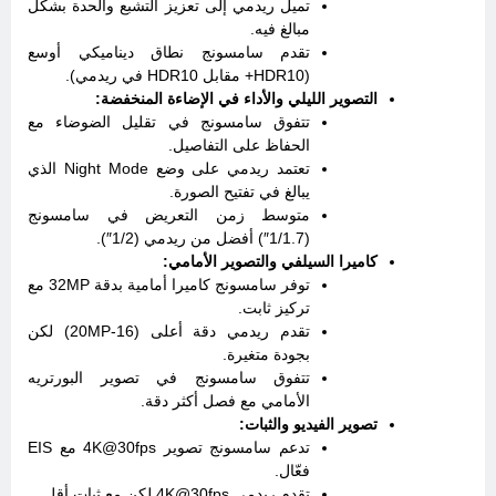
تميل ريدمي إلى تعزيز التشبع والحدة بشكل
مبالغ فيه.
تقدم سامسونج نطاق ديناميكي أوسع
(HDR10+ مقابل HDR10 في ريدمي).
التصوير الليلي والأداء في الإضاءة المنخفضة:
تتفوق سامسونج في تقليل الضوضاء مع
الحفاظ على التفاصيل.
تعتمد ريدمي على وضع Night Mode الذي
يبالغ في تفتيح الصورة.
متوسط زمن التعريض في سامسونج
(1/1.7″) أفضل من ريدمي (1/2″).
كاميرا السيلفي والتصوير الأمامي:
توفر سامسونج كاميرا أمامية بدقة 32MP مع
تركيز ثابت.
تقدم ريدمي دقة أعلى (16-20MP) لكن
بجودة متغيرة.
تتفوق سامسونج في تصوير البورتريه
الأمامي مع فصل أكثر دقة.
تصوير الفيديو والثبات:
تدعم سامسونج تصوير 4K@30fps مع EIS
فعّال.
تقدم ريدمي 4K@30fps لكن مع ثبات أقل.