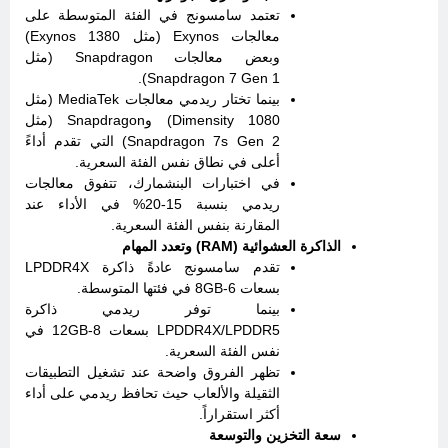
تعتمد سامسونج في الفئة المتوسطة على
معالجات Exynos (مثل Exynos 1380)
وبعض معالجات Snapdragon (مثل
Snapdragon 7 Gen 1).
بينما تختار ريدمي معالجات MediaTek (مثل
Dimensity 1080) وSnapdragon (مثل
Snapdragon 7s Gen 2) التي تقدم أداءً
أعلى في نطاق نفس الفئة السعرية.
في اختبارات البنشمارك، تتفوق معالجات
ريدمي بنسبة 15-20% في الأداء عند
المقارنة بنفس الفئة السعرية.
الذاكرة العشوائية (RAM) وتعدد المهام
تقدم سامسونج عادةً ذاكرة LPDDR4X
بسعات 6-8GB في فئتها المتوسطة.
بينما توفر ريدمي ذاكرة
LPDDR4X/LPDDR5 بسعات 8-12GB في
نفس الفئة السعرية.
تظهر الفروق واضحة عند تشغيل التطبيقات
الثقيلة والألعاب حيث تحافظ ريدمي على أداء
أكثر استقراراً.
سعة التخزين والتوسعة