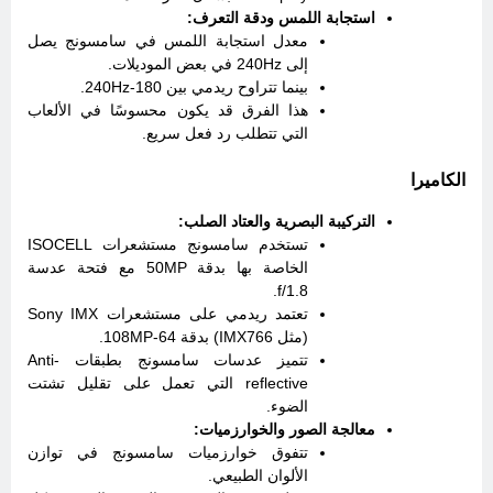
استجابة اللمس ودقة التعرف:
معدل استجابة اللمس في سامسونج يصل
إلى 240Hz في بعض الموديلات.
بينما تتراوح ريدمي بين 180-240Hz.
هذا الفرق قد يكون محسوسًا في الألعاب
التي تتطلب رد فعل سريع.
الكاميرا
التركيبة البصرية والعتاد الصلب:
تستخدم سامسونج مستشعرات ISOCELL
الخاصة بها بدقة 50MP مع فتحة عدسة
f/1.8.
تعتمد ريدمي على مستشعرات Sony IMX
(مثل IMX766) بدقة 64-108MP.
تتميز عدسات سامسونج بطبقات Anti-
reflective التي تعمل على تقليل تشتت
الضوء.
معالجة الصور والخوارزميات:
تتفوق خوارزميات سامسونج في توازن
الألوان الطبيعي.