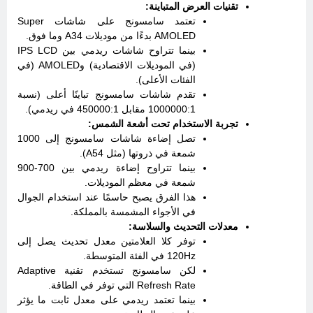
تقنيات العرض المتباينة:
تعتمد سامسونج على شاشات Super
AMOLED بدءًا من موديلات A34 وما فوق.
بينما تتراوح شاشات ريدمي بين IPS LCD
(في الموديلات الاقتصادية) وAMOLED (في
الفئات الأعلى).
تقدم شاشات سامسونج تباينًا أعلى (نسبة
1000000:1 مقابل 450000:1 في ريدمي).
تجربة الاستخدام تحت أشعة الشمس:
تصل إضاءة شاشات سامسونج إلى 1000
شمعة في ذروتها (مثل A54).
بينما تتراوح إضاءة ريدمي بين 700-900
شمعة في معظم الموديلات.
هذا الفرق يصبح حاسمًا عند استخدام الجوال
في الأجواء المشمسة بالمملكة.
معدلات التحديث والسلاسة:
توفر كلا العلامتين معدل تحديث يصل إلى
120Hz في الفئة المتوسطة.
لكن سامسونج تستخدم تقنية Adaptive
Refresh Rate التي توفر في الطاقة.
بينما تعتمد ريدمي على معدل ثابت ما يؤثر