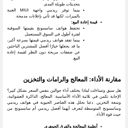
بتحديثات طويلة المدى.
بينما توفر ريدمي واجهة MIUI الغنية
بالميزات، لكنها قد تأتي بإعلانات مدمجة.
قيمة إعادة البيع:
تحتفظ هواتف سامسونج بقيمتها السوقية
لفترة أطول في السوق المستعمل.
بينما تفقد هواتف ريدمي قيمتها بسرعة أكبر،
ما قد يجعلها خيارًا أفضل للمشترين الباحثين
عن صفقات مربحة دون النظر لقيمة إعادة
البيع.
مقارنة الأداء: المعالج والرامات والتخزين
هل سبق وتساءلت لماذا يختلف أداء جوالين بنفس السعر بشكل كبير؟
الإجابة تكمن في ثلاثية الأداء الأساسية: المعالج، الذاكرة العشوائية،
وسعة التخزين. دعنا نحلل هذه العناصر الحيوية في هواتف ريدمي
وسامسونج المتوسطة لنعرف أيهما أفضل ريدمي أم سامسونج من
حيث قوة الأداء.
أنظمة المعالجة والفرق الجوهري