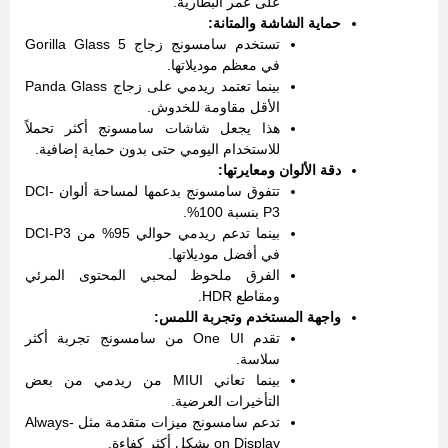
على عمر البطارية.
حماية الشاشة والمتانة:
تستخدم سامسونج زجاج Gorilla Glass 5
في معظم موديلاتها.
بينما تعتمد ريدمي على زجاج Panda Glass
الأقل مقاومة للخدوش.
هذا يجعل شاشات سامسونج أكثر تحملاً
للاستخدام اليومي حتى بدون حماية إضافية.
دقة الألوان ومعايرتها:
تتفوق سامسونج بدعمها لمساحة ألوان DCI-
P3 بنسبة 100%.
بينما تدعم ريدمي حوالي 95% من DCI-P3
في أفضل موديلاتها.
الفرق ملحوظ لمحبي المحتوى المرئي
ومقاطع HDR.
واجهة المستخدم وتجربة اللمس:
تقدم One UI من سامسونج تجربة أكثر
سلاسة.
بينما تعاني MIUI من ريدمي من بعض
التأخيرات العرضية.
تدعم سامسونج ميزات متقدمة مثل Always-
on Display بشكل أكثر كفاءة.