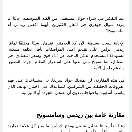
عند التفكير في شراء جوال مستعمل من الفئة المتوسطة، غالبًا ما
يتردد سؤال جوهري في أذهان الكثيرين: أيهما أفضل ريدمي أم
سامسونج؟
الإجابة ليست بسيطة، لأن كلا العلامتين تقدمان شيئًا مختلفًا تمامًا.
ريدمي تراهن على تقديم أعلى المواصفات بأقل تكلفة ممكنة،
مستهدفةً المستخدم الذكي الباحث عن أداء قوي وسعر اقتصادي. في
المقابل، سامسونج تبني ثقتها على استقرار النظام، جودة التصنيع،
والدعم طويل الأمد.
في هذه المقارنة، لن نمنحك جوابًا سريعًا، بل سنساعدك على فهم
الفروقات الحقيقية بين الشركتين، لنساعدك على اختيار الهاتف الذي
يناسب أسلوبك واحتياجاتك دون أن تضحي بالجودة أو الميزانية.
مقارنة عامة بين ريدمي وسامسونج
دعنا نبدأ رحلتنا بتحليل شامل يوضح لك أبرز ما يميز كل علامة تجارية
لنكتشف معًا أيهما أفضل ريدمي أم سامسونج.