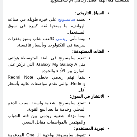
السياق التاريخي:
تعتمد
سامسونج
على خبرة طويلة في صناعة
الهواتف، ما يمنحها ثقة كبيرة في سوق
المستعمل.
بينما تأتي
ريدمي
كلاعب شاب يتميز بقفزات
سريعة في التكنولوجيا وبأسعار تنافسية.
الفئات المستهدفة:
تقدم سامسونج في الفئة المتوسطة هواتف
مثل Galaxy A وGalaxy M، التي تركز على
التوازن بين الأداء والجودة.
بينما تهتم ريدمي بخطي Redmi Note
وRedmi، والتي تقدم مواصفات عالية بأسعار
أقل.
الانتشار في السوق:
تتمتع سامسونج بشعبية واسعة بسبب الدعم
المحلي وخدمة ما بعد البيع القوية.
بينما تزداد شعبية ريدمي بين فئة الشباب
والمهتمين بالمواصفات مقابل السعر.
تجربة المستخدم:
تتفوق سامسونج بواجهة One UI المدعومة