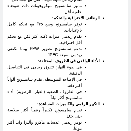
تتميز سامسونج بميكروفونات ذات ضوضاء
خلفية أقل.
الوظائف الاحترافية والتحكم:
توفر سامسونج وضع Pro مع تحكم كامل
بالإعدادات.
تقدم ريدمي ميزات ذكية أكثر لكن مع تحكم
أقل احترافية.
تدعم سامسونج تصوير RAW بينما تكتفي
ريدمي بصيغة JPEG.
الأداء الواقعي في الظروف المختلفة:
في ضوء النهار: تتفوق ريدمي في التفاصيل
الدقيقة.
في الإضاءة المتوسطة: تقدم سامسونج ألواناً
أكثر دقة.
في الظروف الصعبة (الغبار، الرطوبة): أداء
سامسونج أكثر ثباتاً.
التكبير الرقمي والكاميرات المساعدة:
تقدم سامسونج تكبيراً رقمياً أكثر سلاسة
حتى 10x.
توفر ريدمي عدسات ماكرو وألترا وايد أكثر
تنوعاً.