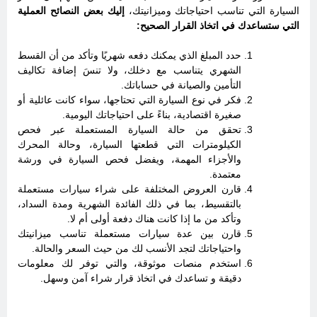
السيارة التي تناسب احتياجاتك وميزانيتك،
إليك بعض النصائح العملية
التي ستساعدك في اتخاذ القرار الصحيح:
حدد المبلغ الذي يمكنك دفعه شهريًا وتأكد من أن القسط
الشهري يتناسب مع دخلك، ولا تنسَ إضافة تكاليف
التأمين والصيانة في حساباتك.
فكر في نوع السيارة التي تحتاجها، سواء كانت عائلية أو
صغيرة اقتصادية، بناءً على احتياجاتك اليومية.
تحقق من حالة السيارة المستعملة عبر فحص
الكيلومترات التي قطعتها السيارة، وحالة المحرك
والأجزاء المهمة، ويفضل فحص السيارة في ورشة
معتمدة.
قارن العروض المختلفة على شراء سيارات مستعملة
بالتقسيط، بما في ذلك الفائدة الشهرية ومدة السداد،
وتأكد من ما إذا كانت هناك دفعة أولى أم لا.
قارن بين عدة سيارات مستعملة تناسب ميزانيتك
واحتياجاتك لتجد الأنسب لك من حيث السعر والحالة.
استخدم منصات موثوقة، والتي توفر لك معلومات
دقيقة و تساعدك في اتخاذ قرار شراء آمن وسهل.