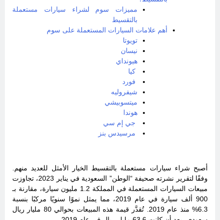
مميزات سوم لشراء سيارات مستعملة
بالتقسيط
أهم علامات السيارات المستعملة على سوم
تويوتا
نيسان
هيونداي
كيا
فورد
شيفروليه
ميتسوبيشي
هوندا
جي إم سي
مرسيدس بنز
أصبح شراء سيارات مستعملة بالتقسيط الخيار الأمثل للعديد منهم.
وفقًا لتقرير نشرته صحيفة “الوطن” السعودية في يناير 2023، تجاوزت
مبيعات السيارات المستعملة في المملكة 1.2 مليون سيارة، مقارنة بـ
900 ألف سيارة في عام 2019، مما يمثل نموًا سنويًا مركبًا بنسبة
6.3% منذ عام 2019. تُقدَّر قيمة هذه المبيعات بحوالي 80 مليار ريال
سعودي، بعد أن كانت 63.6 مليار ريال في عام 2019.