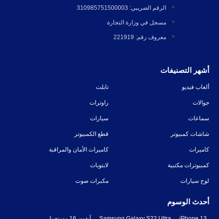
الرقم الضريبي: 310985751500003
مسجل في وزارة التجارة
معروف رقم: 221919
أشهر التصنيفات
ألعاب فيديو
تابلت
جوالات
راوترات
سماعات
سيارات
شاشات كمبيوتر
قطع الكمبيوتر
كاميرات
كاميرات الأمان والمراقبة
كمبيوترات مكتبية
لابتوبات
لوح سيارات
مكبرات صوت
أحدث الوسوم
iPhone 13
Samsung Galaxy S22 Ultra
آيفون 16 مستعمل